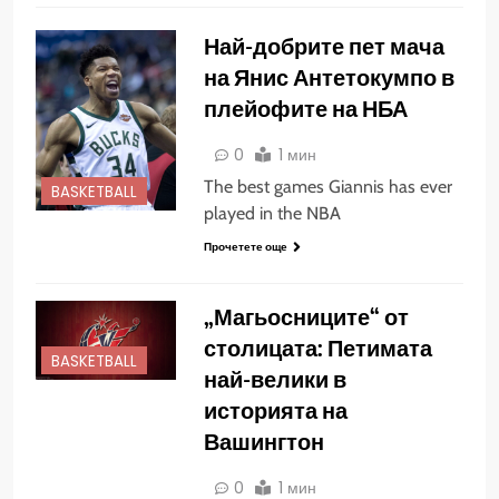
Най-добрите пет мача
на Янис Антетокумпо в
плейофите на НБА
0
1 мин
The best games Giannis has ever
BASKETBALL
played in the NBA
Прочетете още
„Магьосниците“ от
столицата: Петимата
BASKETBALL
най-велики в
историята на
Вашингтон
0
1 мин