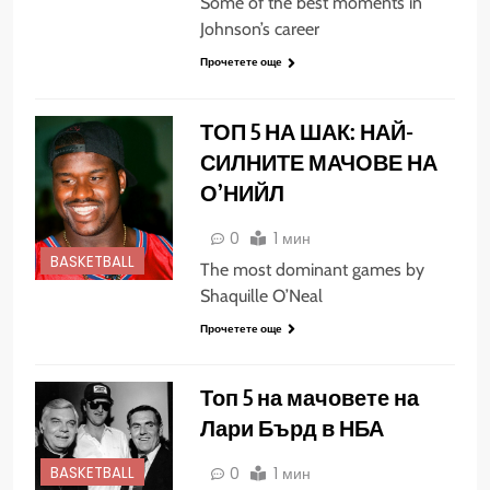
Some of the best moments in
Johnson’s career
Прочетете още
ТОП 5 НА ШАК: НАЙ-
СИЛНИТЕ МАЧОВЕ НА
О’НИЙЛ
0
1 мин
BASKETBALL
The most dominant games by
Shaquille O’Neal
Прочетете още
Топ 5 на мачовете на
Лари Бърд в НБА
0
1 мин
BASKETBALL