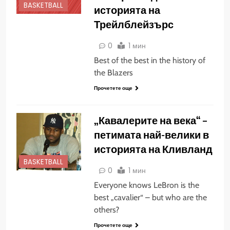
BASKETBALL
историята на
Трейлблейзърс
0
1 мин
Best of the best in the history of
the Blazers
Прочетете още
„Кавалерите на века“ –
петимата най-велики в
историята на Кливланд
BASKETBALL
0
1 мин
Everyone knows LeBron is the
best „cavalier“ – but who are the
others?
Прочетете още