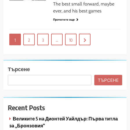
The best small forward, maybe
ever, and his best games
Прочетете още
1
2
3
…
10
Търсене
ТЪРСЕНЕ
Recent Posts
Великите 5 на Дионтей Уайлдър: Първа титла
за „Бронзовия“