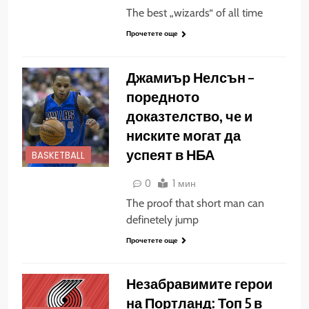
The best „wizards“ of all time
Прочетете още
Джамиър Нелсън –
поредното
доказтелство, че и
ниските могат да
успеят в НБА
BASKETBALL
0
1 мин
The proof that short man can
definetely jump
Прочетете още
Незабравимите герои
на Портланд: Топ 5 в