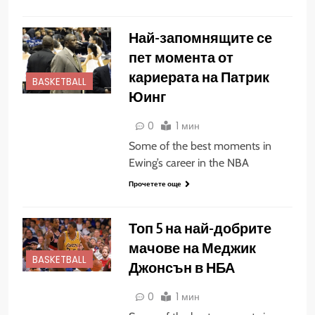
Най-запомнящите се
пет момента от
кариерата на Патрик
BASKETBALL
Юинг
0
1 мин
Some of the best moments in
Ewing’s career in the NBA
Прочетете още
Топ 5 на най-добрите
мачове на Меджик
BASKETBALL
Джонсън в НБА
0
1 мин