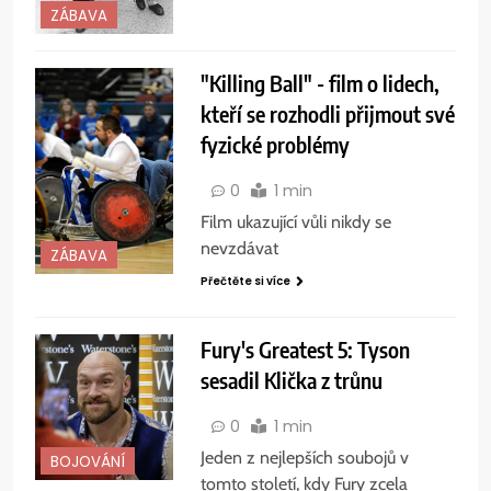
ZÁBAVA
"Killing Ball" - film o lidech,
kteří se rozhodli přijmout své
fyzické problémy
0
1 min
Film ukazující vůli nikdy se
nevzdávat
ZÁBAVA
Přečtěte si více
Fury's Greatest 5: Tyson
sesadil Klička z trůnu
0
1 min
Jeden z nejlepších soubojů v
BOJOVÁNÍ
tomto století, kdy Fury zcela