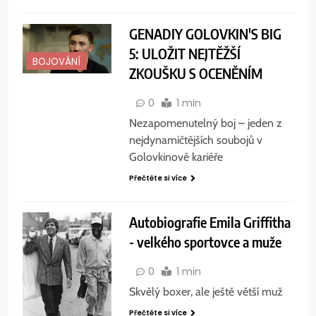
GENADIY GOLOVKIN'S BIG
5: ULOŽIT NEJTĚŽŠÍ
BOJOVÁNÍ
ZKOUŠKU S OCENĚNÍM
0
1 min
Nezapomenutelný boj – jeden z
nejdynamičtějších soubojů v
Golovkinově kariéře
Přečtěte si více
Autobiografie Emila Griffitha
- velkého sportovce a muže
0
1 min
Skvělý boxer, ale ještě větší muž
Přečtěte si více