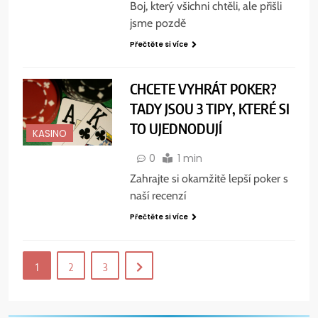
Boj, který všichni chtěli, ale přišli
jsme pozdě
Přečtěte si více
CHCETE VYHRÁT POKER?
TADY JSOU 3 TIPY, KTERÉ SI
TO UJEDNODUJÍ
KASINO
0
1 min
Zahrajte si okamžitě lepší poker s
naší recenzí
Přečtěte si více
1
2
3