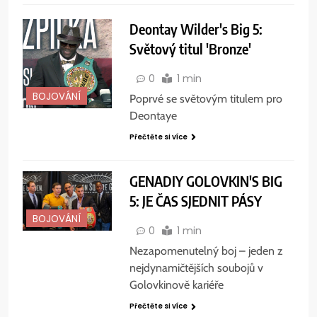
Deontay Wilder's Big 5:
Světový titul 'Bronze'
0
1 min
BOJOVÁNÍ
Poprvé se světovým titulem pro
Deontaye
Přečtěte si více
GENADIY GOLOVKIN'S BIG
5: JE ČAS SJEDNIT PÁSY
BOJOVÁNÍ
0
1 min
Nezapomenutelný boj – jeden z
nejdynamičtějších soubojů v
Golovkinově kariéře
Přečtěte si více