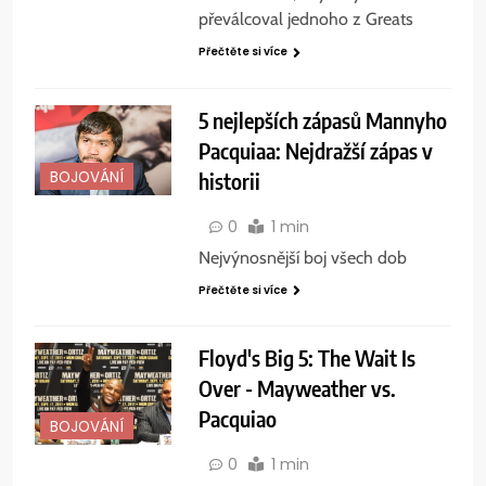
převálcoval jednoho z Greats
Přečtěte si více
5 nejlepších zápasů Mannyho
Pacquiaa: Nejdražší zápas v
historii
BOJOVÁNÍ
0
1 min
Nejvýnosnější boj všech dob
Přečtěte si více
Floyd's Big 5: The Wait Is
Over - Mayweather vs.
Pacquiao
BOJOVÁNÍ
0
1 min