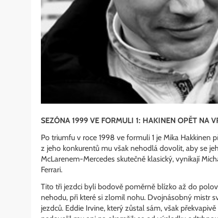
SEZÓNA 1999 VE FORMULI 1: HAKINEN OPĚT NA 
Po triumfu v roce 1998 ve formuli 1 je Mika Hakkinen při
z jeho konkurentů mu však nehodlá dovolit, aby se jeho
McLarenem-Mercedes skutečně klasický, vynikají Mich
Ferrari.
Tito tři jezdci byli bodově poměrně blízko až do polo
nehodu, při které si zlomil nohu. Dvojnásobný mistr svě
jezdců. Eddie Irvine, který zůstal sám, však překvap