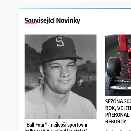
Související Novinky
SEZÓNA 200
ROK, VE K
PŘEKONAL 
REKORDY
"Ball Four" - nejlepší sportovní