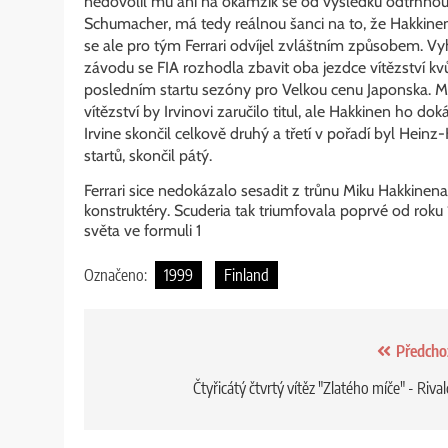
nedovolil mu ani na okamžik se od výsledku odtrhnout.
Schumacher, má tedy reálnou šanci na to, že Hakkineno
se ale pro tým Ferrari odvíjel zvláštním způsobem. Vy
závodu se FIA rozhodla zbavit oba jezdce vítězství k
posledním startu sezóny pro Velkou cenu Japonska. Mi
vítězství by Irvinovi zaručilo titul, ale Hakkinen ho dok
Irvine skončil celkově druhý a třetí v pořadí byl Hei
startů, skončil pátý.
Ferrari sice nedokázalo sesadit z trůnu Miku Hakkinena m
konstruktéry. Scuderia tak triumfovala poprvé od roku 1
světa ve formuli 1
Označeno:
1999
Finland
Předcho
Čtyřicátý čtvrtý vítěz "Zlatého míče" - Riva