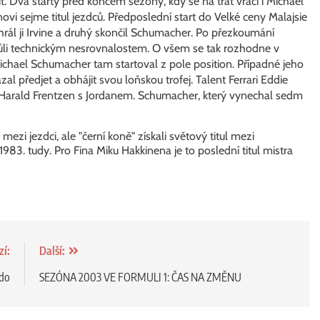
 Dva starty před koncem sezóny, kdy se na trať vrací i Michael
vi sejme titul jezdců. Předposlední start do Velké ceny Malajsie
hrál ji Irvine a druhý skončil Schumacher. Po přezkoumání
vůli technickým nesrovnalostem. O všem se tak rozhodne v
chael Schumacher tam startoval z pole position. Případné jeho
ázal předjet a obhájit svou loňskou trofej. Talent Ferrari Eddie
nz-Harald Frentzen s Jordanem. Schumacher, který vynechal sedm
ezi jezdci, ale "černí koně" získali světový titul mezi
983. tudy. Pro Fina Miku Hakkinena je to poslední titul mistra
zí:
Další:
ldo
SEZÓNA 2003 VE FORMULI 1: ČAS NA ZMĚNU