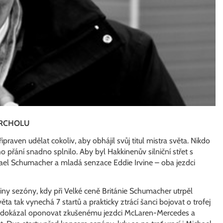
VRCHOLU
praven udělat cokoliv, aby obhájil svůj titul mistra světa. Nikdo
 přání snadno splnilo. Aby byl Hakkinenův silniční střet s
ael Schumacher a mladá senzace Eddie Irvine – oba jezdci
viny sezóny, kdy při Velké ceně Británie Schumacher utrpěl
ta tak vynechá 7 startů a prakticky ztrácí šanci bojovat o trofej
ivě dokázal oponovat zkušenému jezdci McLaren-Mercedes a