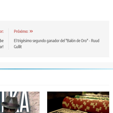
or:
Próximo:
ebe
El trigésimo segundo ganador del "Balón de Oro" - Ruud
ar!
Gullit