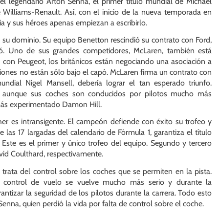
el legendario Arton Senna, el primer título mundial de Michael
Williams-Renault. Así, con el inicio de la nueva temporada en
ia y sus héroes apenas empiezan a escribirlo.
u dominio. Su equipo Benetton rescindió su contrato con Ford,
pó. Uno de sus grandes competidores, McLaren, también está
n con Peugeot, los británicos están negociando una asociación a
ciones no están sólo bajo el capó. McLaren firma un contrato con
dial Nigel Mansell, debería lograr el tan esperado triunfo.
os, aunque sus coches son conducidos por pilotos mucho más
 más experimentado Damon Hill.
her es intransigente. El campeón defiende con éxito su trofeo y
 las 17 largadas del calendario de Fórmula 1, garantiza el título
Este es el primer y único trofeo del equipo. Segundo y tercero
vid Coulthard, respectivamente.
trata del control sobre los coches que se permiten en la pista.
l control de vuelo se vuelve mucho más serio y durante la
ntizar la seguridad de los pilotos durante la carrera. Todo esto
Senna, quien perdió la vida por falta de control sobre el coche.