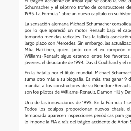
El trágico accidente de Imola que se cobró la vida d
Schumacher y el séptimo trofeo de constructores de 
1995. La Fórmula 1 abre un nuevo capítulo en su histor
La sensación alemana Michael Schumacher consolida s
por lo que apareció un motor Renault bajo el ca
tomando medidas radicales. Tras la fallida asociació
largo plazo con Mercedes. Sin embargo, las actualiza
Mika Hakkinen, quien, junto con el ex campeón mun
Williams-Renault sigue estando entre los favorit
jóvenes: el debutante de 1994. David Coulthard y el
En la batalla por el título mundial, Michael Schumac
suma otro más a su biografía. Es más, tras ganar 9 de
mundial a los constructores de su Benetton-Renault. 
son los pilotos de Williams-Renault, Damon Hill y Da
Una de las innovaciones de 1995. En la Fórmula 1 se 
Todos los equipos proporcionan nuevos chasis, e
temporada aparecen inspecciones periódicas para gara
lo impone la FIA a raíz del trágico accidente de Arton 