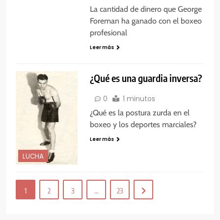
La cantidad de dinero que George
Foreman ha ganado con el boxeo
profesional
Leer más
¿Qué es una guardia inversa?
0
1 minutos
¿Qué es la postura zurda en el
boxeo y los deportes marciales?
Leer más
LUCHA
1
2
3
…
23