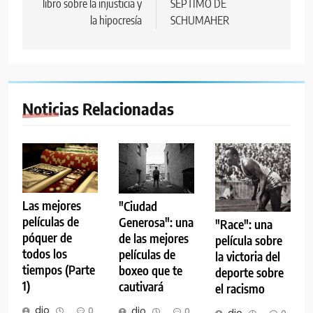
libro sobre la injusticia y
SÉPTIMO DE
la hipocresía
SCHUMAHER
Noticias Relacionadas
Las mejores
"Ciudad
películas de
Generosa": una
"Race": una
póquer de
de las mejores
película sobre
todos los
películas de
la victoria del
tiempos (Parte
boxeo que te
deporte sobre
1)
cautivará
el racismo
dio
dio
0
0
dio