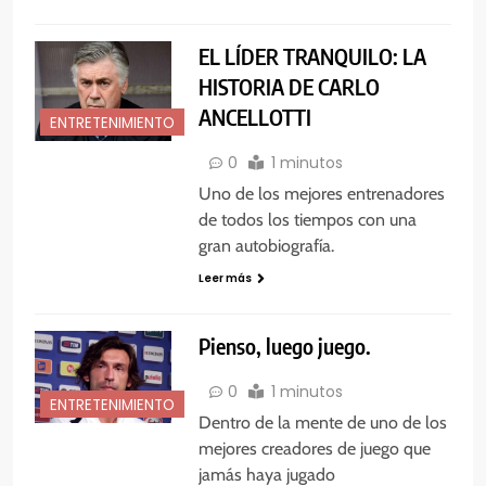
EL LÍDER TRANQUILO: LA
HISTORIA DE CARLO
ANCELLOTTI
ENTRETENIMIENTO
0
1 minutos
Uno de los mejores entrenadores
de todos los tiempos con una
gran autobiografía.
Leer más
Pienso, luego juego.
0
1 minutos
ENTRETENIMIENTO
Dentro de la mente de uno de los
mejores creadores de juego que
jamás haya jugado